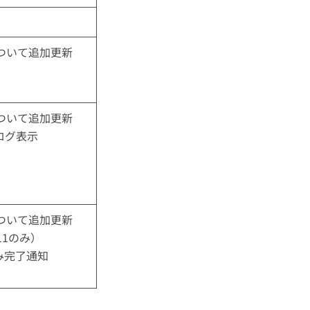
について追加更新
について追加更新
ログ表示
について追加更新
11のみ）
み完了通知