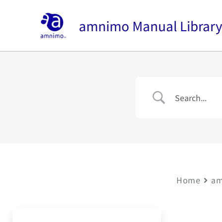
内
容
amnimo Manual Librar
を
ス
キ
ッ
プ
Home
am