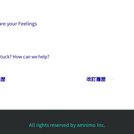
re your Feelings
 stuck? How can we help?
履歴
改訂履歴
All rights reserved by amnimo Inc.