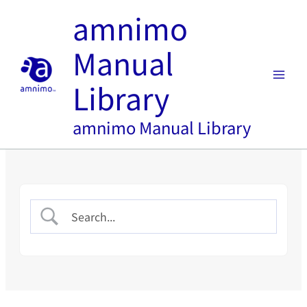
内
amnimo
容
を
Manual
ス
キ
Library
ッ
プ
amnimo Manual Library