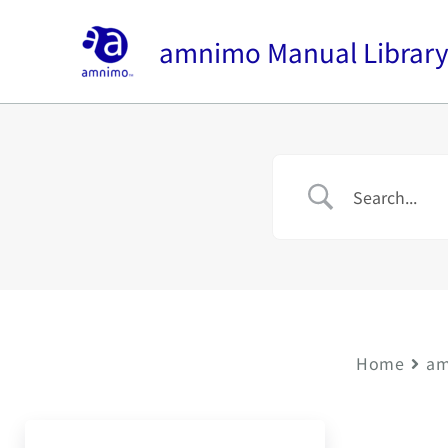
内
容
amnimo Manual Librar
を
ス
キ
ッ
プ
Home
am