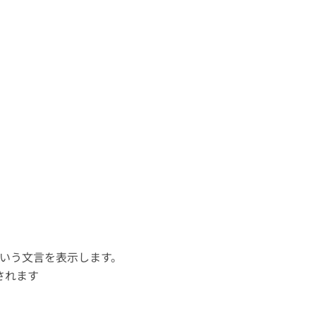
。
という文言を表示します。
されます