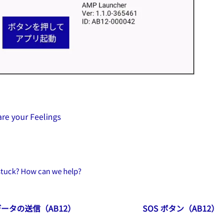
re your Feelings
 stuck? How can we help?
ータの送信（AB12）
SOS ボタン（AB12）