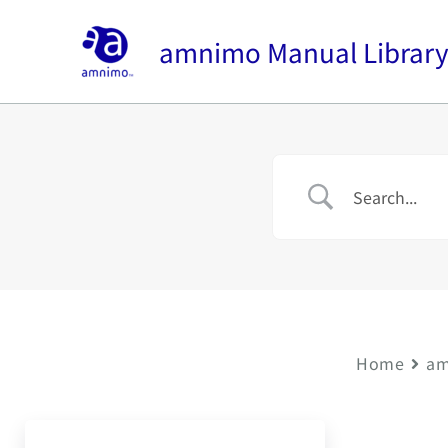
内
容
amnimo Manual Librar
を
ス
キ
ッ
プ
Home
am