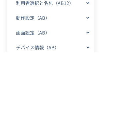
利用者選択と名札（AB12）
動作設定（AB）
画面設定（AB）
デバイス情報（AB）
トラブルシューティング（AB）
保証について（AB）
リリースノート（AB）
改訂履歴（AB）