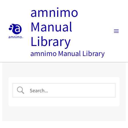
内
amnimo
容
を
Manual
ス
キ
Library
ッ
プ
amnimo Manual Library