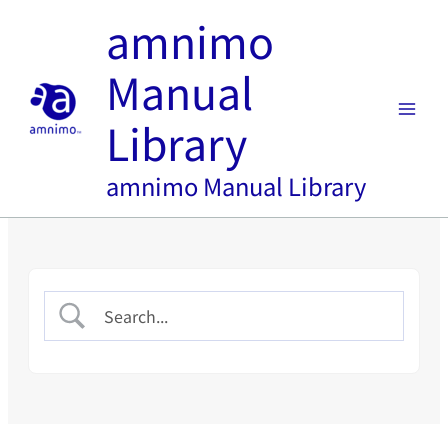
内
amnimo
容
を
Manual
ス
キ
Library
ッ
プ
amnimo Manual Library