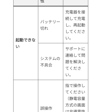
性
充電器を接
続して充電
バッテリー
し、再起動
切れ
してくださ
い。
起動できな
い
サポートに
連絡して問
システムの
題を解決し
不具合
てくださ
い。
指で操作し
てください
（静電容量
方式の画面
誤操作
は非導電性