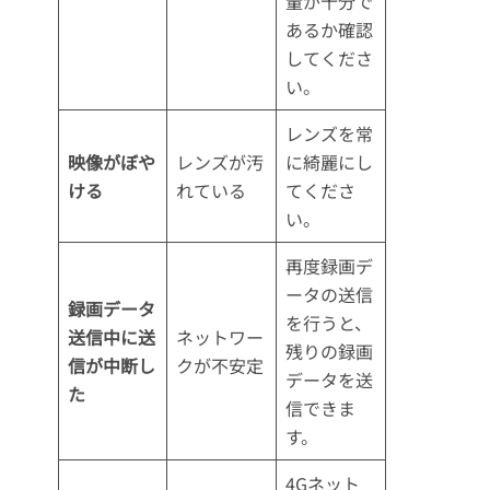
量が十分で
あるか確認
してくださ
い。
レンズを常
映像がぼや
レンズが汚
に綺麗にし
ける
れている
てくださ
い。
再度録画デ
ータの送信
録画データ
を行うと、
送信中に送
ネットワー
残りの録画
信が中断し
クが不安定
データを送
た
信できま
す。
4Gネット