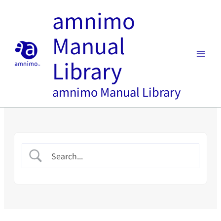
内
amnimo
容
を
Manual
ス
キ
Library
ッ
プ
amnimo Manual Library