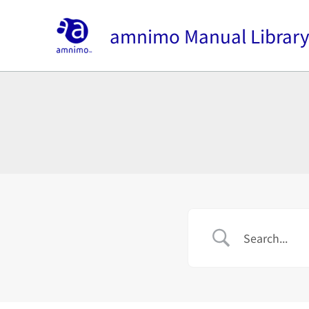
内
容
amnimo Manual Librar
を
ス
キ
ッ
プ