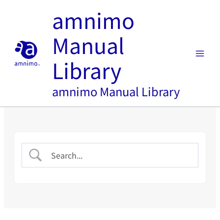
内
amnimo
容
を
Manual
ス
キ
Library
ッ
プ
amnimo Manual Library