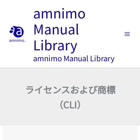
内
amnimo
容
を
Manual
ス
キ
Library
ッ
プ
amnimo Manual Library
ライセンスおよび商標
（CLI）